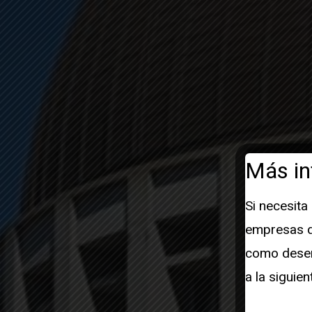
Más in
Si necesita
empresas de
como desenv
a la siguien