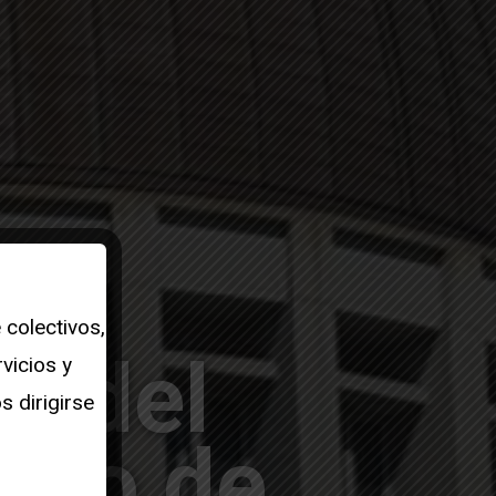
o
 colectivos,
a del
vicios y
 dirigirse
rio de