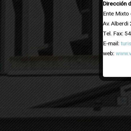
Dirección 
Ente Mixto 
Av. Alberdi
Tel. Fax: 
E-mail:
tur
web:
www.v