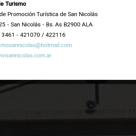
de Turismo
San 
de Promoción Turística de San Nicolás
 25 - San Nicolás - Bs. As B2900 ALA
54 3461 - 421070 / 422116
ismosannicolas@hotmail.com
Saber 
ivisannicolas.com.ar